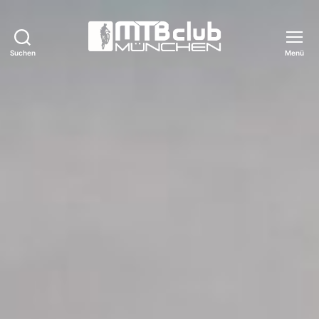
Suchen
Menü
MTB-
Club
München
e.V.