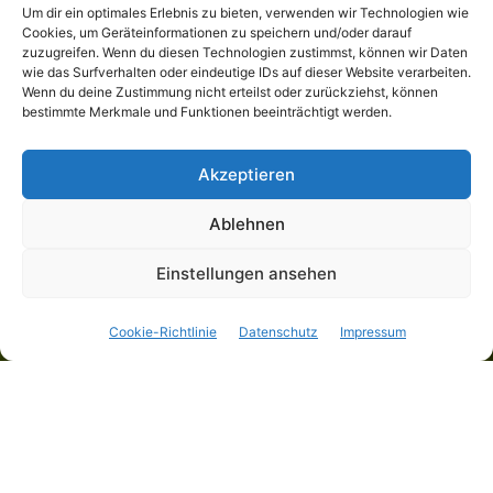
Um dir ein optimales Erlebnis zu bieten, verwenden wir Technologien wie
Cookies, um Geräteinformationen zu speichern und/oder darauf
zuzugreifen. Wenn du diesen Technologien zustimmst, können wir Daten
wie das Surfverhalten oder eindeutige IDs auf dieser Website verarbeiten.
Wenn du deine Zustimmung nicht erteilst oder zurückziehst, können
bestimmte Merkmale und Funktionen beeinträchtigt werden.
Kategorien
NEWS & BERICHTE - TOUREN & FREIZEIT
Akzeptieren
MTB Chiemgau King
– Variante Gold
Ablehnen
Einstellungen ansehen
16. Juni 2026
Beitragsdatum
Cookie-Richtlinie
Datenschutz
Impressum
Nachdem letztes Jahr die Rennrad-Tour von
München zum Gardasee auf großes Interesse
gestoßen ist, dachte ich, sowas Ähnliches