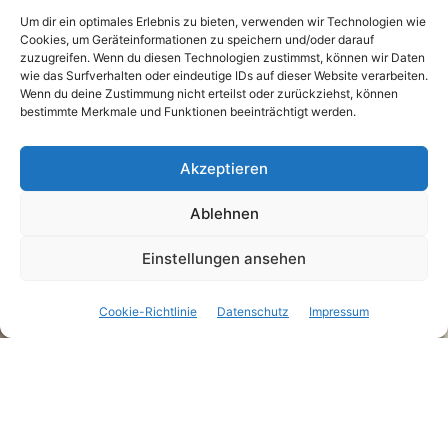
Um dir ein optimales Erlebnis zu bieten, verwenden wir Technologien wie
Cookies, um Geräteinformationen zu speichern und/oder darauf
zuzugreifen. Wenn du diesen Technologien zustimmst, können wir Daten
wie das Surfverhalten oder eindeutige IDs auf dieser Website verarbeiten.
Wenn du deine Zustimmung nicht erteilst oder zurückziehst, können
bestimmte Merkmale und Funktionen beeinträchtigt werden.
Akzeptieren
Ablehnen
Mitglied werden
Einstellungen ansehen
Cookie-Richtlinie
Datenschutz
Impressum
Nach
unten
scrollen
Um Mitglied im MTB Club München e.V. zu
werden, fülle bitte den digitalen