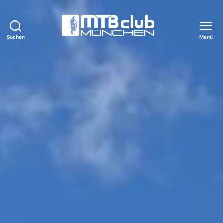
Suchen
Menü
MTB-
Club
München
e.V.