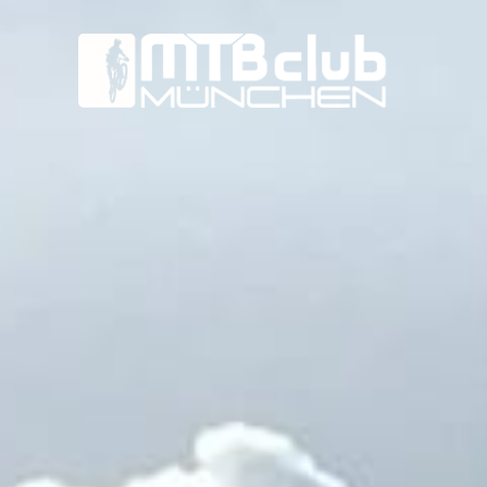
MTB-
Club
München
e.V.