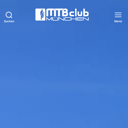
Suchen
Menü
MTB-
Club
München
e.V.