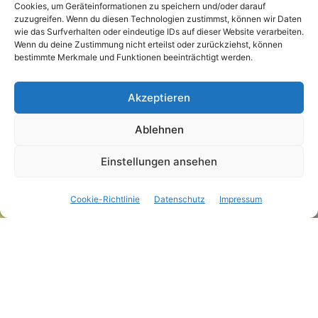
Cookies, um Geräteinformationen zu speichern und/oder darauf
zuzugreifen. Wenn du diesen Technologien zustimmst, können wir Daten
wie das Surfverhalten oder eindeutige IDs auf dieser Website verarbeiten.
Wenn du deine Zustimmung nicht erteilst oder zurückziehst, können
bestimmte Merkmale und Funktionen beeinträchtigt werden.
Kategorien
NEWS & BERICHTE - ALLGEMEINES
NEWS & BERICHTE - LADIES
Akzeptieren
NEWS & BERICHTE - TOUREN & FREIZEIT
Ladies Only – Livigno
Ablehnen
Einstellungen ansehen
5. August 2024
Beitragsdatum
Cookie-Richtlinie
Datenschutz
Impressum