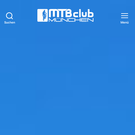
Suchen
Menü
MTB-
Club
München
e.V.