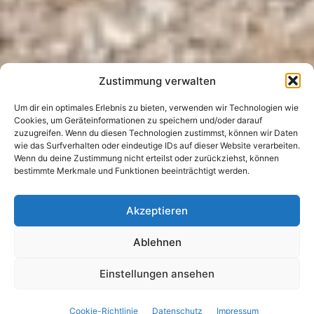
Zustimmung verwalten
Um dir ein optimales Erlebnis zu bieten, verwenden wir Technologien wie
Kategorien
Cookies, um Geräteinformationen zu speichern und/oder darauf
NEWS & BERICHTE - ALLGEMEINES
zuzugreifen. Wenn du diesen Technologien zustimmst, können wir Daten
NEWS & BERICHTE - LADIES
wie das Surfverhalten oder eindeutige IDs auf dieser Website verarbeiten.
NEWS & BERICHTE - TOUREN & FREIZEIT
Wenn du deine Zustimmung nicht erteilst oder zurückziehst, können
bestimmte Merkmale und Funktionen beeinträchtigt werden.
(Ladies) 3-Länder-
Akzeptieren
Enduro-Trails am
Reschenpass
Ablehnen
Einstellungen ansehen
2. Juni 2025
Beitragsdatum
Cookie-Richtlinie
Datenschutz
Impressum