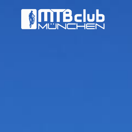
MTB-
Club
München
e.V.