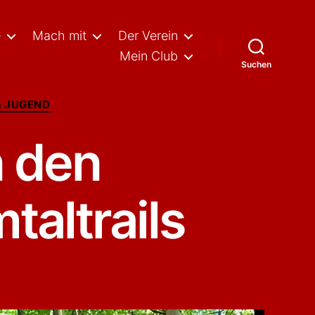
e
Mach mit
Der Verein
Mein Club
Suchen
& JUGEND
n den
altrails