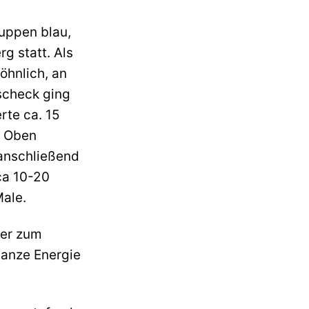
ruppen blau,
rg statt. Als
öhnlich, an
scheck ging
rte ca. 15
. Oben
anschließend
ca 10-20
Male.
ter zum
ganze Energie