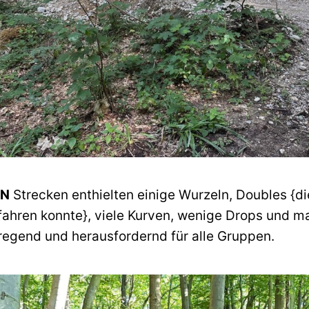
EN
Strecken enthielten einige Wurzeln, Doubles {d
hren konnte}, viele Kurven, wenige Drops und m
regend und herausfordernd für alle Gruppen.