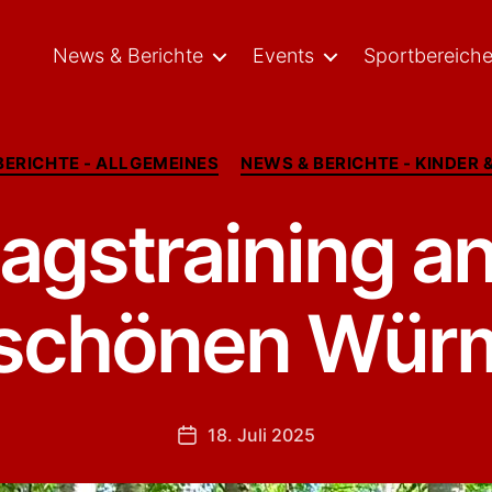
News & Berichte
Events
Sportbereich
Kategorien
BERICHTE - ALLGEMEINES
NEWS & BERICHTE - KINDER 
tagstraining a
chönen Würmt
18. Juli 2025
Beitragsdatum