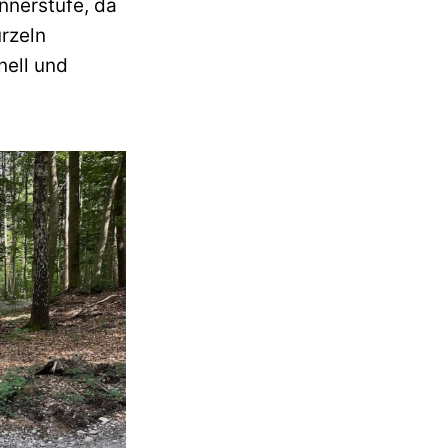
nnerstufe, da
urzeln
nell und