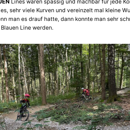
UEN
Lines waren spassig und machbar für jede Kö
les, sehr viele Kurven und vereinzelt mal kleine W
enn man es drauf hatte, dann konnte man sehr sch
r Blauen Line werden.