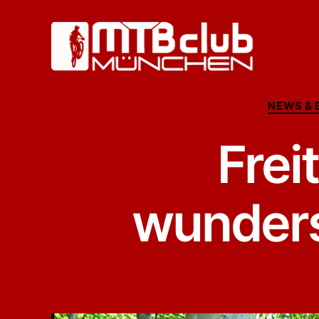
MTB-
Club
NEWS & 
München
e.V.
Frei
wunders